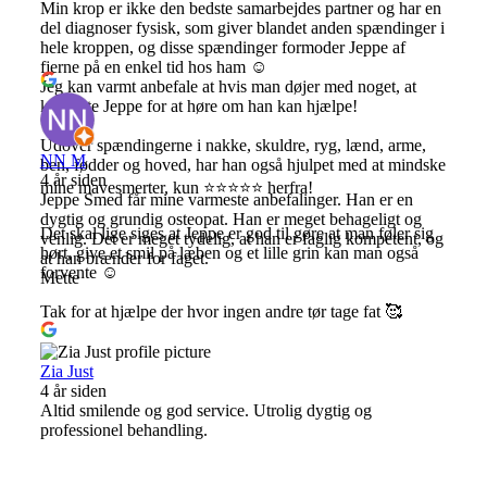
Min krop er ikke den bedste samarbejdes partner og har en
del diagnoser fysisk, som giver blandet anden spændinger i
hele kroppen, og disse spændinger formoder Jeppe af
fjerne på en enkel tid hos ham ☺️
Jeg kan varmt anbefale at hvis man døjer med noget, at
kontakte Jeppe for at høre om han kan hjælpe!
Udover spændingerne i nakke, skuldre, ryg, lænd, arme,
NN M
ben, fødder og hoved, har han også hjulpet med at mindske
4 år siden
mine mavesmerter, kun ⭐⭐⭐⭐⭐ herfra!
Jeppe Smed får mine varmeste anbefalinger. Han er en
dygtig og grundig osteopat. Han er meget behageligt og
Det skal lige siges at Jeppe er god til gøre at man føler sig
venlig. Det er meget tydelig, at han er faglig kompetent, og
hørt, give et smil på læben og et lille grin kan man også
at han brænder for faget.
forvente ☺️
Mette
Tak for at hjælpe der hvor ingen andre tør tage fat 🥰
Zia Just
4 år siden
Altid smilende og god service. Utrolig dygtig og
professionel behandling.