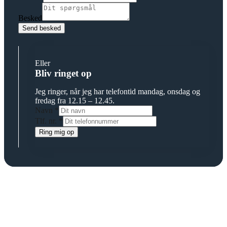
Besked
Send besked
Eller
Bliv ringet op
Jeg ringer, når jeg har telefontid mandag, onsdag og
fredag fra 12.15 – 12.45.
Navn
*
Tlf. nr.
*
Ring mig op