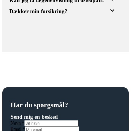
Kan jeg få lægehenvisning til osteopati?
Dækker min forsikring?
Har du spørgsmål?
Send mig en besked
Navn
*
Email
*