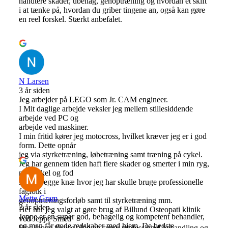
håndtere skader, ubehag, genoptræning og hvordan et skift
i at tænke på, hvordan du griber tingene an, også kan gøre
en reel forskel. Stærkt anbefalet.
N Larsen
3 år siden
Jeg arbejder på LEGO som Jr. CAM engineer.
I Mit daglige arbejde veksler jeg mellem stillesiddende
arbejde ved PC og
arbejde ved maskiner.
I min fritid kører jeg motocross, hvilket kræver jeg er i god
form. Dette opnår
jeg via styrketræning, løbetræning samt træning på cykel.
Jeg har gennem tiden haft flere skader og smerter i min ryg,
min ankel og fod
samt i begge knæ hvor jeg har skulle bruge professionelle
fagfolk i
Mette Gram
genoptræningsforløb samt til styrketræning mm.
3 år siden
Her har jeg valgt at gøre brug af Billund Osteopati klinik
Jeppe er en super god, behagelig og kompetent behandler,
ved Jeppe Smed
og man får gode redskaber med hjem. De bedste
Hos Jeppe får jeg altid en super professionel behandling og