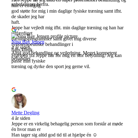
anbefalinger herfra.
han er en rigtig
god støtte for mig i min daglige fysiske træning samt ifht.
de skader jeg har
haft.
Jeppe har vejledt mig ifht. min daglige træning og han har
udfærdiget
træningsprogrammer samt givet mig diverse
Nina Bay Jensen
fysioterapeutiske behandlinger i
4 år siden
hans klinik.
Altid god behandling og vejledning. Meget kompetent
Hjælpen fra Jeppe har for mig en stor betydning. Jeg kan
behandler.
passe min fysiske
træning og dyrke den sport jeg gerne vil.
Mette Degling
4 år siden
Jeppe er en virkelig behagelig person som forstår at møde
én hvor man er
Han tager sig altid god tid til at hjælpe én ☺️