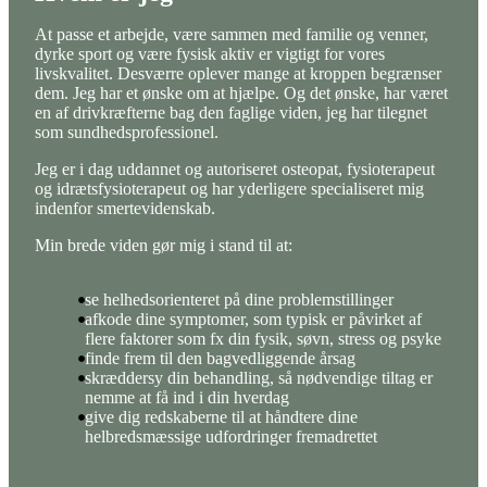
At passe et arbejde, være sammen med familie og venner,
dyrke sport og være fysisk aktiv er vigtigt for vores
livskvalitet. Desværre oplever mange at kroppen begrænser
dem. Jeg har et ønske om at hjælpe. Og det ønske, har været
en af drivkræfterne bag den faglige viden, jeg har tilegnet
som sundhedsprofessionel.
Jeg er i dag uddannet og autoriseret osteopat, fysioterapeut
og idrætsfysioterapeut og har yderligere specialiseret mig
indenfor smertevidenskab.
Min brede viden gør mig i stand til at:
se helhedsorienteret på dine problemstillinger
afkode dine symptomer, som typisk er påvirket af
flere faktorer som fx din fysik, søvn, stress og psyke
finde frem til den bagvedliggende årsag
skræddersy din behandling, så nødvendige tiltag er
nemme at få ind i din hverdag
give dig redskaberne til at håndtere dine
helbredsmæssige udfordringer fremadrettet